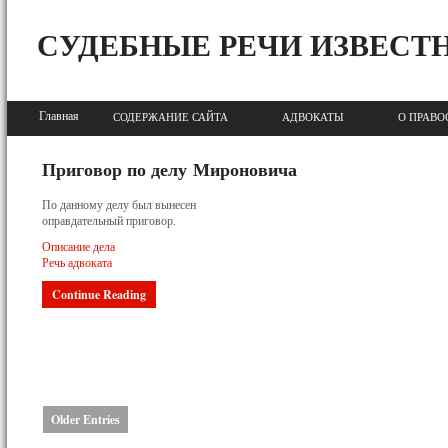
СУДЕБНЫЕ РЕЧИ ИЗВЕСТ
Главная
СОДЕРЖАНИЕ САЙТА
АДВОКАТЫ
О ПРАВО
Приговор по делу Мироновича
По данному делу был вынесен
оправдательный приговор.
Описание дела
Речь адвоката
Continue Reading
Older Entries