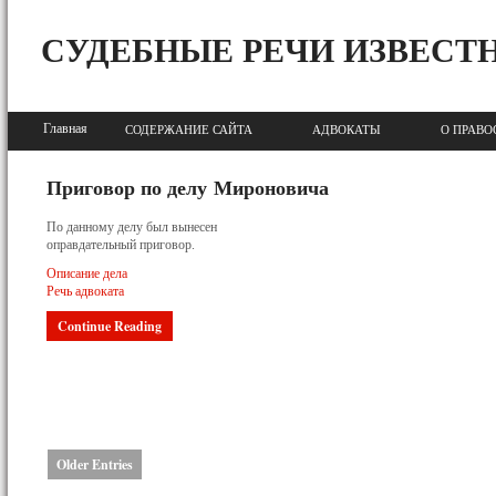
СУДЕБНЫЕ РЕЧИ ИЗВЕСТ
Главная
СОДЕРЖАНИЕ САЙТА
АДВОКАТЫ
О ПРАВО
Приговор по делу Мироновича
По данному делу был вынесен
оправдательный приговор.
Описание дела
Речь адвоката
Continue Reading
Older Entries