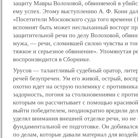
защиту Мавры Волоховой, обвиняемой в убий
ему успех. Этому выступлению А. Ф. Кони да
«Посетители Московского суда того времени 
вспомнят быть может неслыханный восторг п
защитительной речи по делу Волоховой, обвин
мужа, — речи, сломившей силою чувства и то
тяжкое и серьезное обвинение». Упомянутая р
воспроизводится в Сборнике.
Урусов — талантливый судебный оратор, литер
речей безупречен. Ум его живой, острый, вос
охотно идет на острую полемику с противника
задорность, погоня за столкновениями с проти
которым он рассчитывает с помощью красивой
выйти победителем, неоднократно вредили дел
уделял внимания внешней отделке речи, но не 
фундаментальной ее подготовке. Он добивался
по делам, которые давали материал для воздей