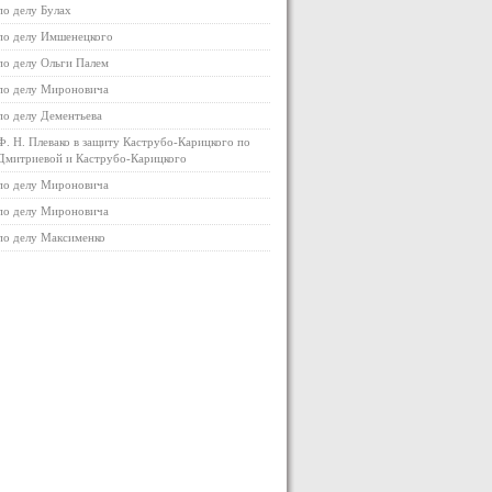
по делу Булах
по делу Имшенецкого
по делу Ольги Палем
по делу Мироновича
по делу Дементьева
Ф. Н. Плевако в защиту Каструбо-Карицкого по
Дмитриевой и Каструбо-Карицкого
по делу Мироновича
по делу Мироновича
по делу Максименко