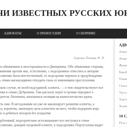
ЧИ ИЗВЕСТНЫХ РУССКИХ Ю
АДВОКАТЫ
О ПРАВОСУДИИ
О СБОРНИКЕ
АД
Алек
Адвокат Плевако Ф. Н.
Андре
Жуко
ли обвинением в неосторожности и Дмитриевы. Обе обиженные сторо­ны,
инения против них, естественно, с подозрением отнеслись к авторам
Караб
сименко была неестественной, то подозре­ние перешло в предубеждение
Плев
ь этими инсинуациями отводить глаза от виновников пре­ступления.
Спас
ком случае, не моей подсудимой, клевета, — о чем свидетельствуют все
 лжи в семью Дубровина. Там рас­сказу верят и громко передают о
Урусо
идетеля Леонтьева, жаловаться полиции на вымогатель­ство врача.
Харт
ь лжи. В негодо­вании он уже не анализирует развития клеветы, а
Холе
ку, вероятно, имеющую цель клеветать на него, чтобы подорвать веру
о и добиться похорон без вскрытия.
10 
рбленный, подо­зрительно истолковывает все поступки в семье
Речь 
сименко, доверяя пущенной клевете, в по­дозрениях Португалова видят