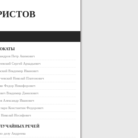
РИСТОВ
ВОКАТЫ
сандров Петр Акимович
евский Сергей Аркадьевич
вский Владимир Иванович
чевский Николай Платонович
ако Федор Никифорович
ович Владимир Данилович
в Александр Иванович
улари Константин Федорович
в Николай Иосифович
СЛУЧАЙНЫХ РЕЧЕЙ
по делу Андреева