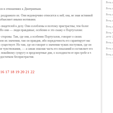
Речь 
Речь 
тся в отношениях к Дмитриевым.
Речь 
раздражило их. Они недоверчиво относятся к ней; она, не зная истинной
 объясняет иными мотивами.
Речь 
свидетелей к де­лу. Они озлоблены и поэтому пристрастны; тем более
Речь 
 Но они — люди правдивые, осо­бенно я это скажу о Португалове.
Речь 
 стороны. Там, где они, а особенно Португалов, говорят о своих
делу 
ом их значении, там он правдив, ибо по­рядочность его гарантирует нас
Речь 
е существует. Но там, где он говорит о значении чужих поступков, где он
 чувствования, — а самая опасная часть его показаний и составляет его
Речь 
покойному супругу в предсмертные дни, о холодности ее при гробе и т.
Речь 
едостатком беспристрастия.
16
17
18
19
20
21
22