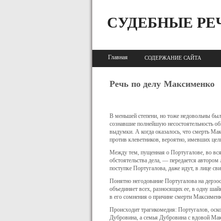
СУДЕБНЫЕ РЕ
Главная
СОДЕРЖАНИЕ САЙТА
Речь по делу Максименко
В меньшей степени, но тоже недовольны бы
сознавшие полнейшую несостоятельность обв
выдумки. А когда оказалось, что смерть Мак
против клеветников, вероятно, имев­ших цел
Между тем, пущенная о Португалове, во вся
обстоятель­ства дела, — передается автором
поступке Португалова, даже идут, в лице св
Понятно негодование Португалова на дерзост
объединяет всех, разносящих ее, в одну шай
в его сомнения о причине смерти Максименк
Происходит трагикомедия: Португалов, оско
Дубровина, а семья Дубровина с вдовой Мак