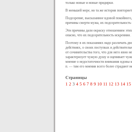
только новые и новые придирки.
В меньшей мере, но та же история повторяе
Подозрение, высказанное вдовой покойного, 
причины смерти мужа, их подозрительность
Эти причины дали окраску отношениям этих 
опасно, что их подозрительность искренняя.
Поэтому в их показаниях надо различать две
действиях, о своих поступках и действительн
от сочинительства того, что для него явно н
характеризует чужую душу и оценивает чужие
мнение о недостаточности внимания вдовы к 
п. — там его мнения всего более страдают н
Страницы
1
2
3
4
5
6
7
8
9
10
11
12
13
14
15