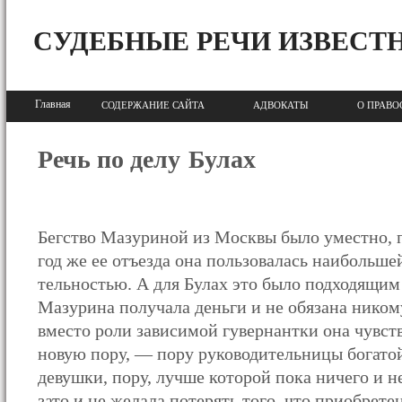
СУДЕБНЫЕ РЕЧИ ИЗВЕСТ
Главная
СОДЕРЖАНИЕ САЙТА
АДВОКАТЫ
О ПРАВО
Речь по делу Булах
Бегство Мазуриной из Москвы было уместно, по
год же ее отъезда она пользовалась наибольше
тельностью. А для Булах это было подходящим
Мазурина получала деньги и не обязана никому 
вместо роли зависимой гувернантки она чувст
новую пору, — пору руководительницы богатой
девушки, пору, лучше которой пока ничего и н
зато и не желала потерять того, что приобретен