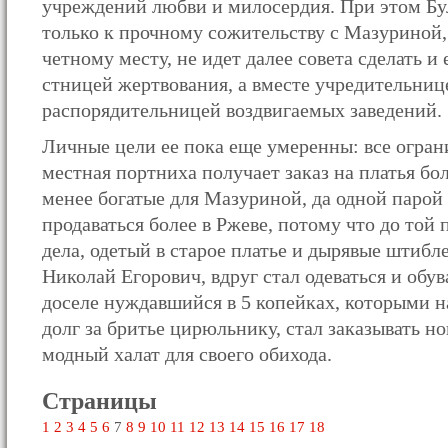
учреждений любви и милосердия. При этом Бу
только к прочному сожительству с Мазуриной, 
четному месту, не идет далее совета сделать и
стницей жертвования, а вместе учредительни
распорядительницей воздвигаемых заведений.
Личные цели ее пока еще умеренны: все огран
местная портниха получает заказ на платья бол
менее богатые для Мазуриной, да одной парой
продаваться более в Ржеве, потому что до той 
дела, одетый в старое платье и дырявые штибл
Николай Егорович, вдруг стал одеваться и обув
доселе нуждавшийся в 5 копейках, которыми н
долг за бритье цирюльнику, стал заказывать н
модный халат для своего обихода.
Страницы
1
2
3
4
5
6
7
8
9
10
11
12
13
14
15
16
17
18