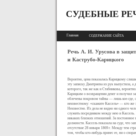
СУДЕБНЫЕ РЕ
Главная
СОДЕРЖАНИЕ САЙТА
Речь А. И. Урусова в защи
и Каструбо-Карицкого
Вероятно, цена показалась Карицкому слишк
эту записку Дмитриева из рук выпустила, а 
которого, так же как и Стабникова, вероятно
Карицким о воз­вращении денег и получил за
облечены покровом тайны — лишь кое-где, ск
неизвестному: «скажите Кассель» — кто же э
Неизвест­но. Из дела не видно ни одного ч
служить посредником между нею и Кассель. В
никаких близких отношений. За постоянное п
должности. Кассель показала на суде, что за
отсутствие 28 ян­варя
1869 г.
Между тем стран
том, чтобы
кто-нибудь
принес ее, ни о спор