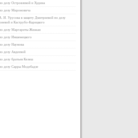
по делу Островлевой и Худина
по делу Мироновича
А. И. Урусова в защиту Дмитриевой по делу
иевой и Каструбо-Карицкого
 по делу Маргариты Жюжан
по делу Имшенецкого
по делу Наумова
по делу Авдеевой
по делу братьев Келеш
по делу Сарры Модебадзе