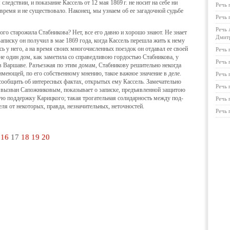
 следствии, и показание Кассель от 12 мая
1869 г.
не носит на себе ни
Речь 
 время и не сущест­вовало. Наконец, мы узнаем об ее загадочной судьбе
Речь 
Речь 
ного старожила Стабникова? Нет, все его давно и хорошо знают. Не знает
Дмитр
аписку он получил в мае 1869 года, когда Кассель перешла жить к нему
ась у него, а на время своих многочисленных поездок он отдавал ее своей
Речь
 не один дом, как заметила со справедливою гордостью Стаб­никова, у
Речь 
 в Варшаве. Разъезжая по этим домам, Стабникову решительно некогда
 имеющей, по его собственному мнению, такое важное значение в деле.
Речь 
ообщить об интересных фактах, открытых ему Кассель. Замечательно
Речь 
чи вызван Сапожниковым, показывает о записке, предъявлен­ной защитою
ую под­держку Карицкого; такая трогательная солидарность между под­
Речь 
ля от некоторых, прав­да, незначительных, неточностей.
Речь 
16
17
18
19
20