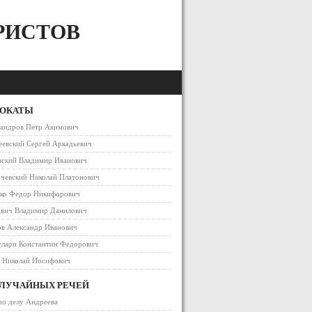
РИСТОВ
ВОКАТЫ
сандров Петр Акимович
евский Сергей Аркадьевич
вский Владимир Иванович
чевский Николай Платонович
ако Федор Никифорович
ович Владимир Данилович
в Александр Иванович
улари Константин Федорович
в Николай Иосифович
СЛУЧАЙНЫХ РЕЧЕЙ
по делу Андреева