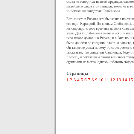
слова не говорится на всем предварительном
малейшего следа этой записки, точно ее в то
из показания свидетеля Стабникова.
Есть ли кто в Рязани, кто бы не знал почтен
его один Карицкий. По словам Стабникова, з
на квартиру; с того вре­мени записка хранил
жене. Дел у Стабникова очень много: у него
него много домов и в Рязани, и в Вильно, и
было довести до сведения власти о записке,
Он также не успел
по­чему-то
своевременно с
также и то, что свидетель Стабников, буду
Кассель, и показанием своим вызывает тепл
судимыми не могла, однако, избавить свидете
Страницы
1
2
3
4
5
6
7
8
9
10
11
12
13
14
15