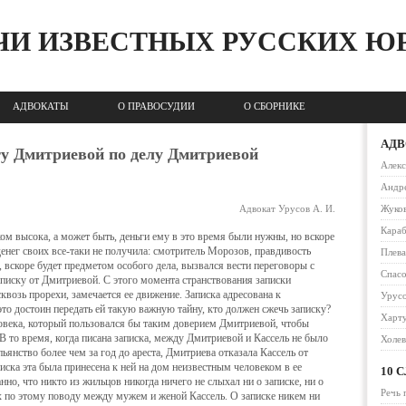
ЧИ ИЗВЕСТНЫХ РУССКИХ Ю
АДВОКАТЫ
О ПРАВОСУДИИ
О СБОРНИКЕ
АД
ту Дмитриевой по делу Дмитриевой
Алек
Андре
Адвокат Урусов А. И.
Жуко
Караб
ом высока, а может быть, деньги ему в это время были нужны, но вскоре
де­нег своих все-таки не получила: смотритель Морозов, правдивость
Плев
, вскоре будет предме­том особого дела, вызвался вести переговоры с
Спас
писку от Дмитриевой. С этого мо­мента странствования записки
возь прорехи, замечается ее движение. Записка адресова­на к
Урусо
то достоин пере­дать ей такую важную тайну, кто должен сжечь записку?
Харт
еловека, который пользовался бы таким доверием Дмитриевой, чтобы
 то время, когда писана записка, между Дмитри­евой и Кассель не было
Холе
ьянство более чем за год до ареста, Дмитриева отказала Кассель от
писка эта была при­несена к ней на дом неизвестным человеком в ее
10 
но, что никто из жильцов никогда ничего не слыхал ни о записке, ни о
Речь 
ах по этому поводу между мужем и женой Кассель. О записке никем ни