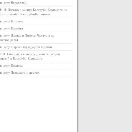
по делу Волоховой
Ф. Н. Плевако в защиту Каструбо-Карицкого по
Дмитриевой и Каструбо-Карицкого
по делу Богачева
по делу Наумова
по делу Давида и Николая Чхотуа и др.
исское дело)
по делу о краже изумрудной брошки
В. Д. Спасовича в защиту Дюзинга по делу
иевой и Каструбо-Карицкого
по делу Иванова
по делу Левицкого и других