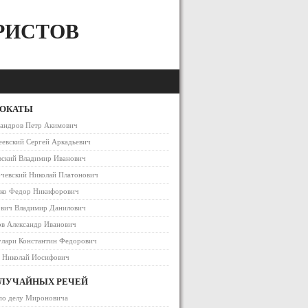
РИСТОВ
ВОКАТЫ
сандров Петр Акимович
евский Сергей Аркадьевич
вский Владимир Иванович
чевский Николай Платонович
ако Федор Никифорович
ович Владимир Данилович
в Александр Иванович
улари Константин Федорович
в Николай Иосифович
СЛУЧАЙНЫХ РЕЧЕЙ
по делу Мироновича