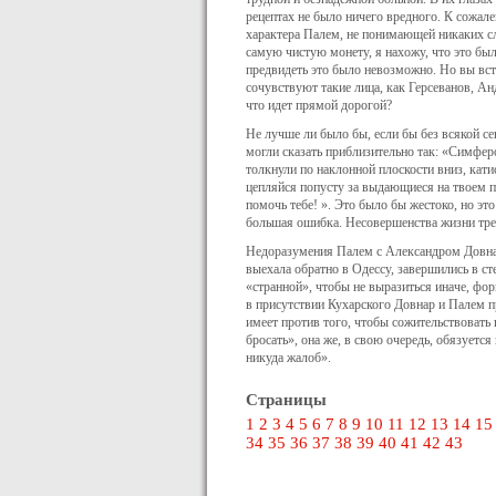
рецептах не было ничего вредного. К со­жале
характера Палем, не понимающей никаких сло
самую чи­стую монету, я нахожу, что это бы
предвидеть это было невозможно. Но вы вст
сочувствуют такие лица, как Герсеванов, Ан
что идет прямой дорогой?
Не лучше ли было бы, если бы без всякой с
могли ска­зать приблизительно так: «Симфе
толкнули по наклонной плоскости вниз, кати
цепляйся попусту за выдающиеся на твоем п
помочь тебе! ». Это было бы жестоко, но эт
большая ошибка. Несовершенства жизни тре
Недоразумения Палем с Александром Довнар
выехала обрат­но в Одессу, завершились в с
«странной», чтобы не выразиться ина­че, ф
в присутствии Кухарского Довнар и Палем 
имеет против того, чтобы сожительствовать
бросать», она же, в свою очередь, обязуется
никуда жалоб».
Страницы
1
2
3
4
5
6
7
8
9
10
11
12
13
14
15
34
35
36
37
38
39
40
41
42
43