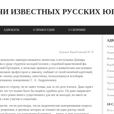
ЧИ ИЗВЕСТНЫХ РУССКИХ Ю
АДВОКАТЫ
О ПРАВОСУДИИ
О СБОРНИКЕ
АД
Алек
Адвокат Карабчевский Н. П.
Андре
Жуко
 начальство заинтересовывается личностью и поступ­ками Довнара.
им в среде студентов молодой человек с подобной нравственной фи­
Караб
ный Герсеванов, в несколько приемов долго и внимательно выслушивал
Плев
кольких профессоров и, на­конец, снабжает ее своей визитной карточкой,
сов» своему родственнику, известному, пользующемуся всеобщим
Спас
рисяжному поверенному С. А. Андреевскому.
Урусо
ять ее сторону, но не знают только, как за это дело взяться. Даже юрист
Харт
дит, что тут можно было бы поднять судебное дело. Он даже направляет
 этого ровно ничего существенного для нее не выходит, но никто не
Холе
в слове участия и сожаления.
10 
участие, эти их разговоры, эти их академические выворачивания вопроса
рецептами, в прописке ко­торых не откажет ни один доктор самой
Речь 
 для болезни, где единственный ценитель — время, в этих участливых