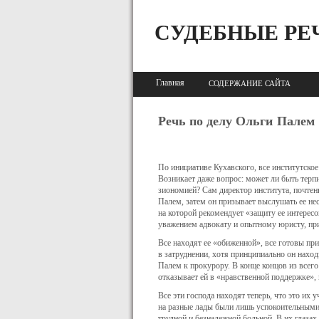
СУДЕБНЫЕ РЕ
Главная
СОДЕРЖАНИЕ САЙТА
Речь по делу Ольги Палем
По инициативе Кухавского, все институтское
Возникает даже вопрос: может ли быть терп
зиономией? Сам директор института, почтен
Палем, затем он призывает выслушать ее нес
на которой рекомен­дует «защиту ее интере
уважением адвокату и опытному юри­сту, п
Все находят ее «обиженной», все готовы прин
в затруд­нении, хотя принципиально он нахо
Палем к прокурору. В конце концов из всего
отказывает ей в «нравственной поддерж­ке», 
Все эти господа находят теперь, что это их 
на раз­ные лады были лишь успокоительными 
трудной и безнадежной больной. В их глазах