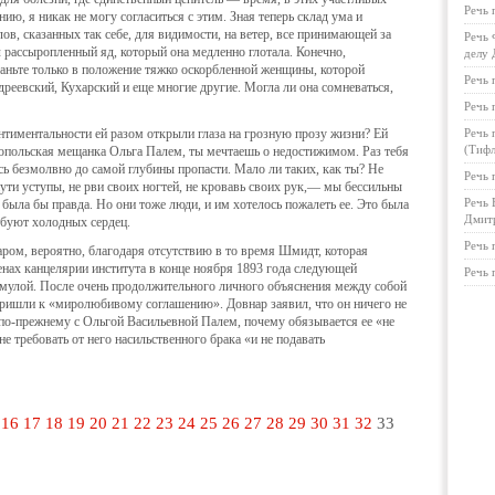
Речь 
нию, я никак не могу согласиться с этим. Зная теперь склад ума и
в, сказанных так себе, для видимости, на ветер, все принимающей за
Речь 
л рассыропленный яд, который она медленно глотала. Конечно,
делу 
аньте только в положение тяжко оскорбленной женщи­ны, которой
Речь 
дреевский, Кухарский и еще многие другие. Могла ли она сомневаться,
Речь 
ентиментальности ей разом открыли глаза на грозную прозу жизни? Ей
Речь 
(Тифл
ропольская мещанка Ольга Па­лем, ты мечтаешь о недостижимом. Раз тебя
сь безмолвно до самой глубины пропасти. Мало ли таких, как ты? Не
Речь 
ути уступы, не рви своих ногтей, не кровавь своих рук,— мы бессильны
Речь 
о была бы правда. Но они тоже люди, и им хотелось пожалеть ее. Это была
Дмитр
буют холодных сердец.
Речь 
ом, вероятно, благодаря отсутствию в то время Шмидт, которая
тенах канцелярии института в конце ноября 1893 года следующей
Речь 
ормулой. После очень продолжительного личного объяснения между собой
пришли к «миролюбивому соглашению». Довнар заявил, что он ничего не
 по-прежнему с Ольгой Васильевной Палем, почему обязывается ее «не
 не требовать от него насильственного брака «и не подавать
16
17
18
19
20
21
22
23
24
25
26
27
28
29
30
31
32
33